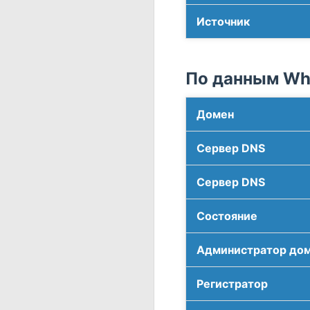
Источник
По данным Who
Домен
Сервер DNS
Сервер DNS
Соcтояние
Администратор до
Регистратор