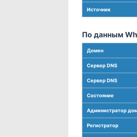
Источник
По данным Who
Домен
Сервер DNS
Сервер DNS
Соcтояние
Администратор до
Регистратор